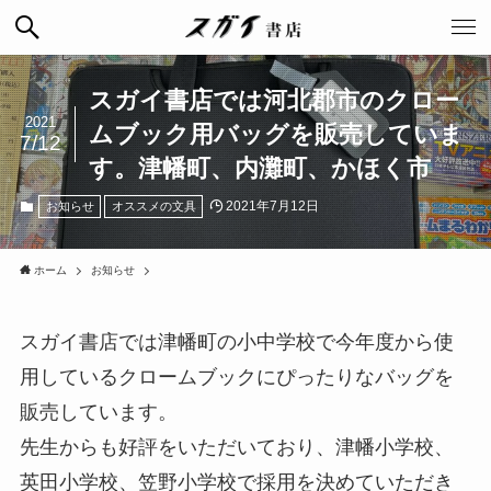
スガイ書店では河北郡市のクロー
2021
ムブック用バッグを販売していま
7/12
す。津幡町、内灘町、かほく市
2021年7月12日
お知らせ
オススメの文具
ホーム
お知らせ
スガイ書店では津幡町の小中学校で今年度から使
用しているクロームブックにぴったりなバッグを
販売しています。
先生からも好評をいただいており、津幡小学校、
英田小学校、笠野小学校で採用を決めていただき