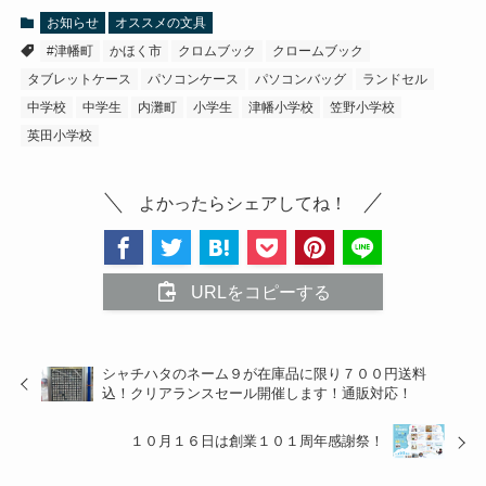
お知らせ
オススメの文具
#津幡町
かほく市
クロムブック
クロームブック
タブレットケース
パソコンケース
パソコンバッグ
ランドセル
中学校
中学生
内灘町
小学生
津幡小学校
笠野小学校
英田小学校
よかったらシェアしてね！
URLをコピーする
シャチハタのネーム９が在庫品に限り７００円送料
込！クリアランスセール開催します！通販対応！
１０月１６日は創業１０１周年感謝祭！